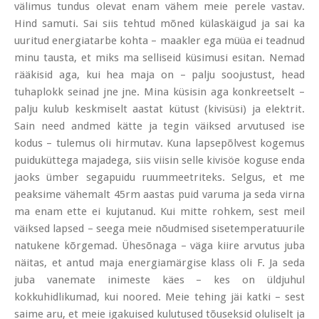
välimus tundus olevat enam vähem meie perele vastav.
Hind samuti. Sai siis tehtud mõned külaskäigud ja sai ka
uuritud energiatarbe kohta – maakler ega müüa ei teadnud
minu tausta, et miks ma selliseid küsimusi esitan. Nemad
rääkisid aga, kui hea maja on – palju soojustust, head
tuhaplokk seinad jne jne. Mina küsisin aga konkreetselt –
palju kulub keskmiselt aastat kütust (kivisüsi) ja elektrit.
Sain need andmed kätte ja tegin väiksed arvutused ise
kodus – tulemus oli hirmutav. Kuna lapsepõlvest kogemus
puiduküttega majadega, siis viisin selle kivisöe koguse enda
jaoks ümber segapuidu ruummeetriteks. Selgus, et me
peaksime vähemalt 45rm aastas puid varuma ja seda virna
ma enam ette ei kujutanud. Kui mitte rohkem, sest meil
väiksed lapsed – seega meie nõudmised sisetemperatuurile
natukene kõrgemad. Ühesõnaga – väga kiire arvutus juba
näitas, et antud maja energiamärgise klass oli F. Ja seda
juba vanemate inimeste käes – kes on üldjuhul
kokkuhidlikumad, kui noored. Meie tehing jäi katki – sest
saime aru, et meie igakuised kulutused tõuseksid oluliselt ja