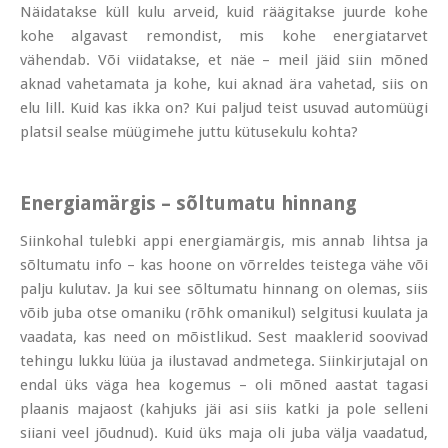
Näidatakse küll kulu arveid, kuid räägitakse juurde kohe
kohe algavast remondist, mis kohe energiatarvet
vähendab. Või viidatakse, et näe – meil jäid siin mõned
aknad vahetamata ja kohe, kui aknad ära vahetad, siis on
elu lill. Kuid kas ikka on? Kui paljud teist usuvad automüügi
platsil sealse müügimehe juttu kütusekulu kohta?
Energiamärgis – sõltumatu hinnang
Siinkohal tulebki appi energiamärgis, mis annab lihtsa ja
sõltumatu info – kas hoone on võrreldes teistega vähe või
palju kulutav. Ja kui see sõltumatu hinnang on olemas, siis
võib juba otse omaniku (rõhk omanikul) selgitusi kuulata ja
vaadata, kas need on mõistlikud. Sest maaklerid soovivad
tehingu lukku lüüa ja ilustavad andmetega. Siinkirjutajal on
endal üks väga hea kogemus – oli mõned aastat tagasi
plaanis majaost (kahjuks jäi asi siis katki ja pole selleni
siiani veel jõudnud). Kuid üks maja oli juba välja vaadatud,