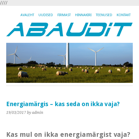
//
//
AVALEHT
UUDISED
FIRMAST
HINNAKIRI
TEENUSED
KONTAKT
Energiamärgis – kas seda on ikka vaja?
19/03/2017
by admin
Kas mul on ikka energiamärgist vaja?