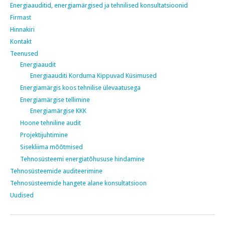
Energiaauditid, energiamärgised ja tehnilised konsultatsioonid
Firmast
Hinnakiri
Kontakt
Teenused
Energiaaudit
Energiaauditi Korduma Kippuvad Küsimused
Energiamärgis koos tehnilise ülevaatusega
Energiamärgise tellimine
Energiamärgise KKK
Hoone tehniline audit
Projektijuhtimine
Sisekliima mõõtmised
Tehnosüsteemi energiatõhususe hindamine
Tehnosüsteemide auditeerimine
Tehnosüsteemide hangete alane konsultatsioon
Uudised