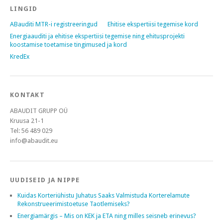
LINGID
ABauditi MTR-i registreeringud
Ehitise ekspertiisi tegemise kord
Energiaauditi ja ehitise ekspertiisi tegemise ning ehitusprojekti
koostamise toetamise tingimused ja kord
KredEx
KONTAKT
ABAUDIT GRUPP OÜ
Kruusa 21-1
Tel: 56 489 029
info@abaudit.eu
UUDISEID JA NIPPE
Kuidas Korteriühistu Juhatus Saaks Valmistuda Korterelamute
Rekonstrueerimistoetuse Taotlemiseks?
Energiamärgis – Mis on KEK ja ETA ning milles seisneb erinevus?