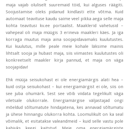
maja vajab oluliselt suuremaid töid, kui alguses räägiti.
Soojustamise oleks pidanud kindlasti ette võtma. Kuid
automaat teavituse kaudu saime veel pikka aega selle maja
kohta teavitusi kv.ee portaalist. Maaklerid vahetusid –
vahepeal oli maja müügis 3 erineva maakleri käes. Ja iga
korraga muutus maja aina soojapidavamaks kuulutustes.
Kui kuulutus, mille peale meie kohale läksime mainis
lihtsalt sooja ja hubast maja, siis viimastes kuulutustes oli
konkreetselt maakler kirja pannud, et maja on väga
soojapidav!
Ehk müüja seisukohast ei ole energiamärgis alati hea –
kuid ostja seisukohast – kui energiamärgist ei ole, siis on
see juba ohumärk. Sest see võib viidata tegelikult väga
viletsale olukorrale. Energiamärgise väljastajad ongi
mõeldud sõltumatute hindajatena, kes annavad sõltumatu
ja ühese hinnangu olukorra kohta. Loomulikult on ka seal
võimalik, et esitatakse valeandmeid – kuid selle vastu pole
kahjuks keegi kaitstud. Meie oma energiamärgiste