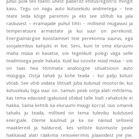
juhul pole teil tõesti ühest paberist ehitusregistris mingit
kasu. Tegu on nagu auto kütusekulu andmetega – teie
teate seda kõige paremini ja eks see sõltub ka jala
raskusest – eramajade puhul tihti – milliseid mugavusi ja
temperatuure armastate ja kui suur on perekond.
Energiamärgise koostamisel teie perekonna suurus, ega
soojalembus kahjuks ei loe. Seni, kuni te oma eluruumi
maha müüa ei kavatse, siis tegelikult polegi väga selle
teadmisega peale hakata. Kuid kui soovite nüüd müüa – siis
on taas hea tõmmata analoogne situatsioon auto
müügiga. Ostja tahab ju kohe teada – kui palju kütust
võtab. See võib viidata lihtsalt juba kulunud mootorile, kui
kütusekulu liiga suur on. Samuti peab ostja alati mõtlema,
kas tema edasised igakuised sõidud talle liialt rahakotile ei
hakka. Sama kehtib ka eluruumi müügi korral. Uus omanik
tahaks ju teada, millised on tema tuleviku kulutused
energiale. Oleme kuulnud ja ka ise näinud selliseid
maaklereid ja haldureid, kes selliste küsimuste peale
hakkavad alati rääkima renoveerimis plaanidest jne jne.