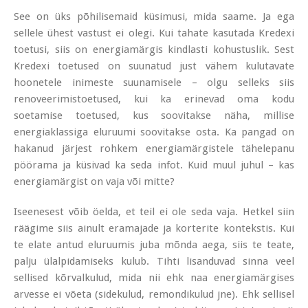
See on üks põhilisemaid küsimusi, mida saame. Ja ega
sellele ühest vastust ei olegi. Kui tahate kasutada Kredexi
toetusi, siis on energiamärgis kindlasti kohustuslik. Sest
Kredexi toetused on suunatud just vähem kulutavate
hoonetele inimeste suunamisele – olgu selleks siis
renoveerimistoetused, kui ka erinevad oma kodu
soetamise toetused, kus soovitakse näha, millise
energiaklassiga eluruumi soovitakse osta. Ka pangad on
hakanud järjest rohkem energiamärgistele tähelepanu
pöörama ja küsivad ka seda infot. Kuid muul juhul – kas
energiamärgist on vaja või mitte?
Iseenesest võib öelda, et teil ei ole seda vaja. Hetkel siin
räägime siis ainult eramajade ja korterite kontekstis. Kui
te elate antud eluruumis juba mõnda aega, siis te teate,
palju ülalpidamiseks kulub. Tihti lisanduvad sinna veel
sellised kõrvalkulud, mida nii ehk naa energiamärgises
arvesse ei võeta (sidekulud, remondikulud jne). Ehk sellisel