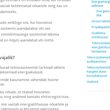
gu eesmärk on kindlaks teha, kui tõhusalt
Energiamärg
astab kehtestatud nõuetele ning kas on
tellimine
Energiam
ndamiseks.
KKK
Hoone tehnili
ks eelkõige siis, kui hoonesse
Projektijuhti
 süsteemi uuendatakse või see
Sisekliima
W nimivõimsusega süsteemid läbima
mõõtmised
d on hiljuti uuendatud või mitte.
Tehnosüstee
energiatõhu
hindamine
ajalik?
Tehnosüsteemi
auditeerimine
husad tehnosüsteemid tarbivad vähem
Tehnosüsteemi
hangete alane
äiksemaid energiakulusid.
konsultatsioon
eemide kasutamine vähendab hoone
Uudised
le.
lus nõuab, et teatud hoonetes
s ning andmed kantaks ehitisregistrisse.
, mis vastab energiatõhususe nõuetele ja
atraktiivsem ja kõrgema väärtusega.