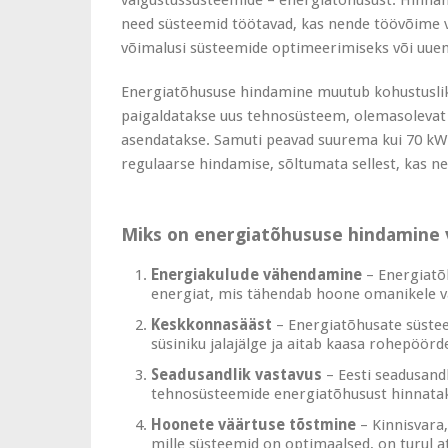
valgustussüsteemide – energiatõhusust. Hinnan
need süsteemid töötavad, kas nende töövõime v
võimalusi süsteemide optimeerimiseks või uue
Energiatõhususe hindamine muutub kohustusliku
paigaldatakse uus tehnosüsteem, olemasolevat
asendatakse. Samuti peavad suurema kui 70 k
regulaarse hindamise, sõltumata sellest, kas nei
Miks on energiatõhususe hindamine v
Energiakulude vähendamine
– Energiatõ
energiat, mis tähendab hoone omanikele v
Keskkonnasääst
– Energiatõhusate süst
süsiniku jalajälge ja aitab kaasa rohepöörde
Seadusandlik vastavus
– Eesti seadusand
tehnosüsteemide energiatõhusust hinnatak
Hoonete väärtuse tõstmine
– Kinnisvara
mille süsteemid on optimaalsed, on turul 