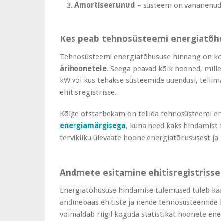
Amortiseerunud
– süsteem on vananenud j
Kes peab tehnosüsteemi energiatõhu
Tehnosüsteemi energiatõhususe hinnang on koh
ärihoonetele
. Seega peavad kõik hooned, mill
kW või kus tehakse süsteemide uuendusi, telli
ehitisregistrisse.
Kõige otstarbekam on tellida tehnosüsteemi 
energiamärgisega
, kuna need kaks hindamist 
tervikliku ülevaate hoone energiatõhususest ja
Andmete esitamine ehitisregistrisse
Energiatõhususe hindamise tulemused tuleb kanda
andmebaas ehitiste ja nende tehnosüsteemide ko
võimaldab riigil koguda statistikat hoonete en