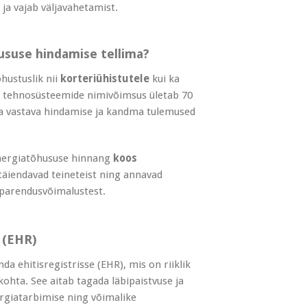
a vajab väljavahetamist.
suse hindamise tellima?
ustuslik nii
korteriühistutele
kui ka
e tehnosüsteemide nimivõimsus ületab 70
ma vastava hindamise ja kandma tulemused
energiatõhususe hinnang
koos
täiendavad teineteist ning annavad
 parendusvõimalustest.
 (EHR)
 ehitisregistrisse (EHR), mis on riiklik
hta. See aitab tagada läbipaistvuse ja
ergiatarbimise ning võimalike