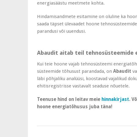
energiasäästu meetmete kohta.
Hindamisandmete esitamine on oluline ka hoon
saada täpset ülevaadet hoone tehnosüsteemide 
parandusi või uuendusi.
Abaudit aitab teil tehnosüsteemide 
Kui teie hoone vajab tehnosüsteemi energiatõh
süsteemide tõhusust parandada, on
Abaudit
va
läbi põhjaliku analüüsi, koostavad vajalikud d
ehitisregistrisse vastavalt seaduse nõuetele.
Teenuse hind on leitav meie
hinnakirjast
. V
hoone energiatõhusus juba täna!