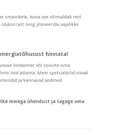
e omanikele, kuna see võimaldab neil
olukorrast ning planeerida vajalikke
energiatõhusust hinnata!
ususe hindamist või soovite oma
lmis teid aitama. Meie spetsialistid viivad
okumendid ja kannavad andmed
õtke meiega ühendust ja tagage oma