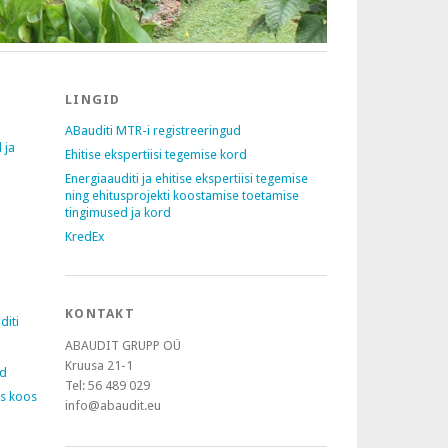
LINGID
ABauditi MTR-i registreeringud
 ja
Ehitise ekspertiisi tegemise kord
Energiaauditi ja ehitise ekspertiisi tegemise
ning ehitusprojekti koostamise toetamise
tingimused ja kord
KredEx
KONTAKT
diti
ABAUDIT GRUPP OÜ
Kruusa 21-1
ed
Tel: 56 489 029
s koos
info@abaudit.eu