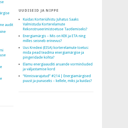
ise
UUDISEID JA NIPPE
ärgise
Kuidas Korteriühistu Juhatus Saaks
Valmistuda Korterelamute
ne audit
Rekonstrueerimistoetuse Taotlemiseks?
mine
Energiamärgis – Mis on KEK ja ETA ning
milles seisneb erinevus?
Uus Kredexi (EISA) korterelamute toetus:
mi
mida pead teadma energiamärgise ja
suse
pingeridade kohta?
Elamu energiaauditi aruande vorminõuded
de
ja väljastamise kord
“Kinnisvarajutud” #214 | Energiamärgised
de
puust ja punaseks – kellele, miks ja kuidas?