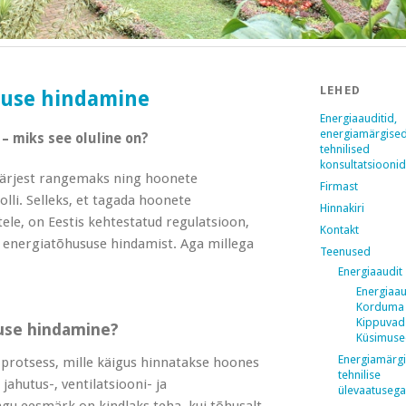
LEHED
suse hindamine
Energiaauditid,
energiamärgised
 miks see oluline on?
tehnilised
konsultatsioonid
ärjest rangemaks ning hoonete
Firmast
lli. Selleks, et tagada hoonete
Hinnakiri
tele, on Eestis kehtestatud regulatsioon,
Kontakt
energiatõhususe hindamist. Aga millega
Teenused
Energiaaudit
Energiaau
Korduma
Kippuvad
use hindamine?
Küsimus
Energiamärgi
rotsess, mille käigus hinnatakse hoones
tehnilise
jahutus-, ventilatsiooni- ja
ülevaatusega