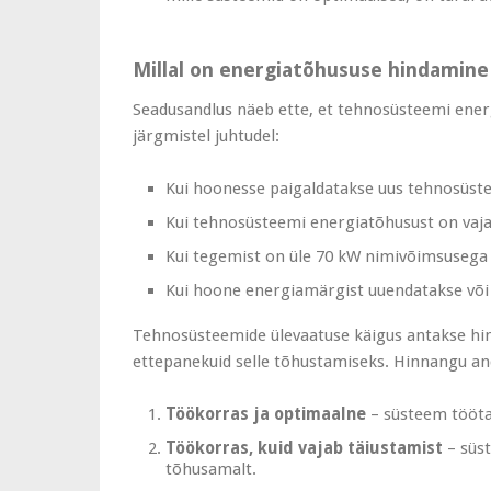
Millal on energiatõhususe hindamine 
Seadusandlus näeb ette, et tehnosüsteemi energ
järgmistel juhtudel:
Kui hoonesse paigaldatakse uus tehnosüst
Kui tehnosüsteemi energiatõhusust on vaj
Kui tegemist on üle 70 kW nimivõimsusega 
Kui hoone energiamärgist uuendatakse või
Tehnosüsteemide ülevaatuse käigus antakse hi
ettepanekuid selle tõhustamiseks. Hinnangu an
Töökorras ja optimaalne
– süsteem töötab
Töökorras, kuid vajab täiustamist
– süst
tõhusamalt.