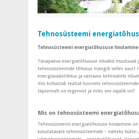
Tehnosüsteemi energiatõhu
Tehnosüsteemi energiatõhususe hindamine –
Tänapäeva energiatõhususe nõuded muutuvad j
tehnosüsteemide tõhusus mängib selles suurt ro
energiasäästlikkus ja vastavus kehtivatele nõue
mis kohustab teatud hoonete tehnosüsteemide 
täpsemalt on tegemist ja miks see vajalik on?
Mis on tehnosüsteemi energiatõhus
Tehnosüsteemi energiatõhususe hindamine on p
kasutatavate tehnosüsteemide – näiteks kütte-, 