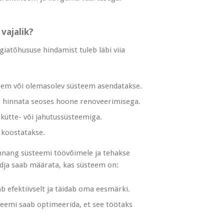
vajalik?
iatõhususe hindamist tuleb läbi viia
eem või olemasolev süsteem asendatakse.
a hinnata seoses hoone renoveerimisega.
kütte- või jahutussüsteemiga.
 koostatakse.
nnang süsteemi töövõimele ja tehakse
dja saab määrata, kas süsteem on:
 efektiivselt ja täidab oma eesmärki.
eemi saab optimeerida, et see töötaks